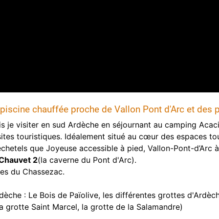
iscine chauffée proche de Vallon Pont d'Arc et des p
puis je visiter en sud Ardèche en séjournant au camping Aca
tes touristiques. Idéalement situé au cœur des espaces to
echetels que Joyeuse accessible à pied, Vallon-Pont-d’Arc à
 Chauvet 2
(la caverne du Pont d'Arc).
rges du Chassezac.
rdèche : Le Bois de Païolive, les différentes grottes d'Ardèc
la grotte Saint Marcel, la grotte de la Salamandre)