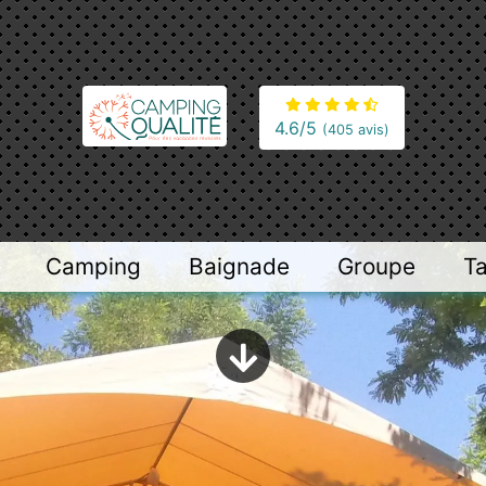
4.6
/5
(405 avis)
Camping
Baignade
Groupe
Ta