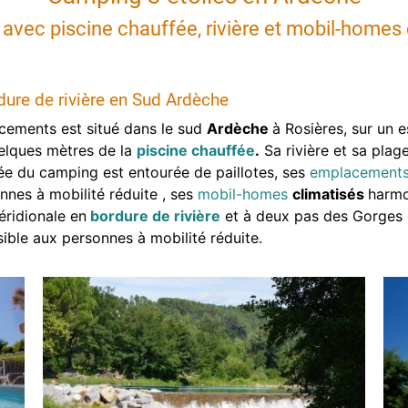
l avec piscine chauffée, rivière et mobil-homes
ure de rivière en Sud Ardèche
cements est situé dans le sud
Ardèche
à Rosières, sur un 
elques mètres de la
piscine chauffée
.
Sa rivière et sa plag
fée du camping est entourée de paillotes, ses
emplacements
nnes à mobilité réduite , ses
mobil-homes
climatisés
harmo
éridionale en
bordure de rivière
et à deux pas des Gorges 
ble aux personnes à mobilité réduite.