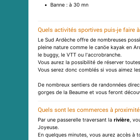
Banne : à 30 mn
Quels activités sportives puis-je faire
Le Sud Ardèche offre de nombreuses possibi
pleine nature comme le canöe kayak en Ardèch
le buggy, le VTT ou l'accrobranche.
Vous aurez la possibilité de réserver toute
Vous serez donc comblés si vous aimez les a
De nombreux sentiers de randonnées direc
gorges de la Beaume et vous feront découvr
Quels sont les commerces à proximité
Par une passerelle traversant la
rivière
, vo
Joyeuse.
En quelques minutes, vous aurez accès à t