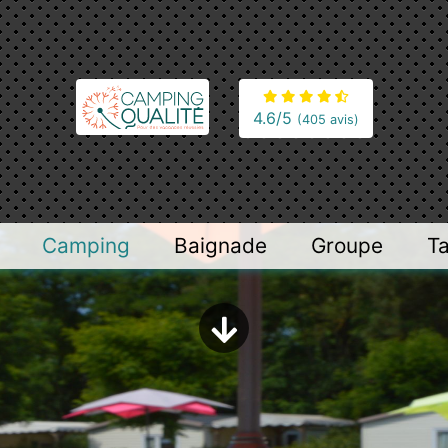
4.6
/5
(405 avis)
Camping
Baignade
Groupe
Ta